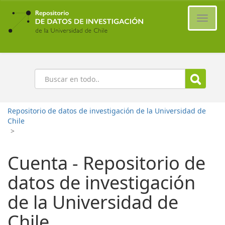
Ir
al
Cambi
contenido
naveg
principal
Buscar
Repositorio de datos de investigación de la Universidad de
Chile
>
Cuenta - Repositorio de
datos de investigación
de la Universidad de
Chile