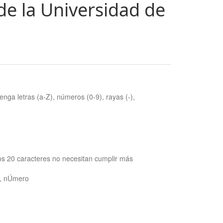
de la Universidad de
nga letras (a-Z), números (0-9), rayas (-),
os 20 caracteres no necesitan cumplir más
ra, nÚmero