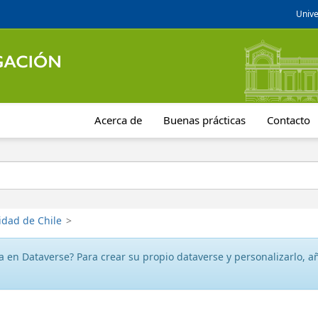
Unive
Acerca de
Buenas prácticas
Contacto
idad de Chile
>
 en Dataverse? Para crear su propio dataverse y personalizarlo, aña