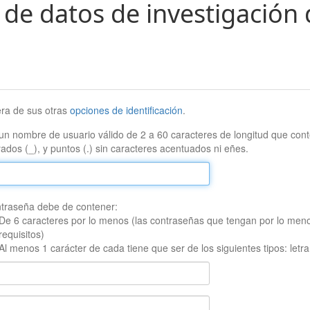
 de datos de investigación 
era de sus otras
opciones de identificación
.
un nombre de usuario válido de 2 a 60 caracteres de longitud que conte
ados (_), y puntos (.) sin caracteres acentuados ni eñes.
traseña debe de contener:
De 6 caracteres por lo menos (las contraseñas que tengan por lo men
requisitos)
Al menos 1 carácter de cada tiene que ser de los siguientes tipos: let