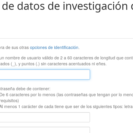
 de datos de investigación 
era de sus otras
opciones de identificación
.
un nombre de usuario válido de 2 a 60 caracteres de longitud que conte
ados (_), y puntos (.) sin caracteres acentuados ni eñes.
traseña debe de contener:
De 6 caracteres por lo menos (las contraseñas que tengan por lo men
requisitos)
Al menos 1 carácter de cada tiene que ser de los siguientes tipos: let