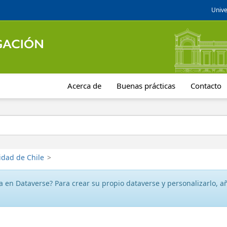
Unive
Acerca de
Buenas prácticas
Contacto
idad de Chile
>
 en Dataverse? Para crear su propio dataverse y personalizarlo, aña