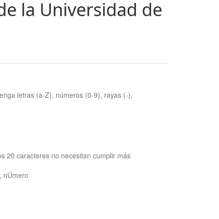
de la Universidad de
nga letras (a-Z), números (0-9), rayas (-),
os 20 caracteres no necesitan cumplir más
ra, nÚmero