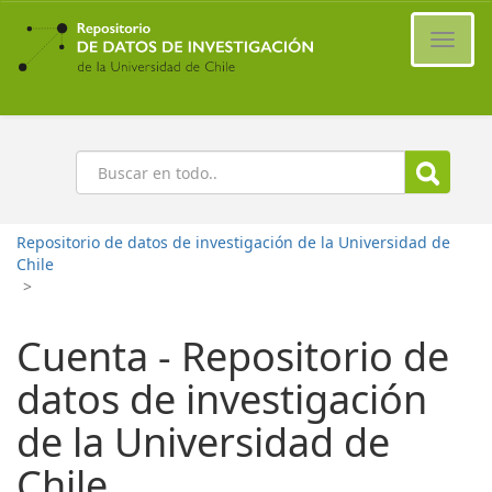
Ir
al
Cambi
contenido
naveg
principal
Buscar
Repositorio de datos de investigación de la Universidad de
Chile
>
Cuenta - Repositorio de
datos de investigación
de la Universidad de
Chile