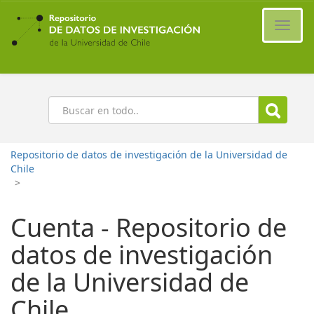
Ir
al
Cambi
contenido
naveg
principal
Buscar
Repositorio de datos de investigación de la Universidad de
Chile
>
Cuenta - Repositorio de
datos de investigación
de la Universidad de
Chile