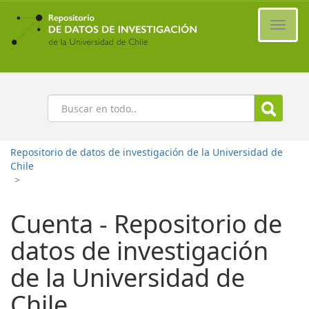
Ir
al
Cambi
contenido
naveg
principal
Buscar
Repositorio de datos de investigación de la Universidad de
Chile
>
Cuenta - Repositorio de
datos de investigación
de la Universidad de
Chile