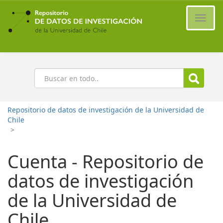
Ir
al
Cambi
contenido
naveg
principal
Buscar
Repositorio de datos de investigación de la Universidad de
Chile
>
Cuenta - Repositorio de
datos de investigación
de la Universidad de
Chile