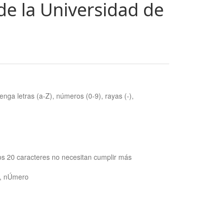
de la Universidad de
nga letras (a-Z), números (0-9), rayas (-),
os 20 caracteres no necesitan cumplir más
ra, nÚmero