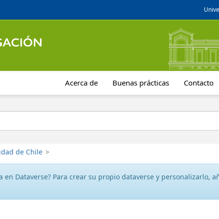
Unive
Acerca de
Buenas prácticas
Contacto
idad de Chile
>
 en Dataverse? Para crear su propio dataverse y personalizarlo, aña