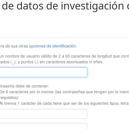
 de datos de investigación 
era de sus otras
opciones de identificación
.
un nombre de usuario válido de 2 a 60 caracteres de longitud que conte
ados (_), y puntos (.) sin caracteres acentuados ni eñes.
traseña debe de contener:
De 6 caracteres por lo menos (las contraseñas que tengan por lo men
requisitos)
Al menos 1 carácter de cada tiene que ser de los siguientes tipos: let