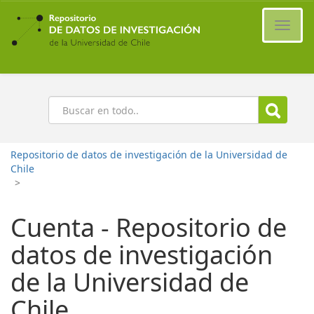
Ir
al
Cambi
contenido
naveg
principal
Buscar
Repositorio de datos de investigación de la Universidad de
Chile
>
Cuenta - Repositorio de
datos de investigación
de la Universidad de
Chile