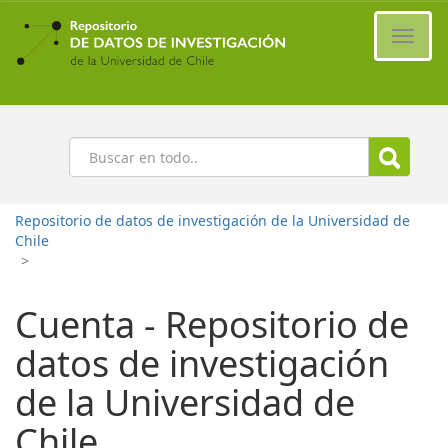
Ir
al
Cambi
contenido
naveg
principal
Buscar
Repositorio de datos de investigación de la Universidad de
Chile
>
Cuenta - Repositorio de
datos de investigación
de la Universidad de
Chile