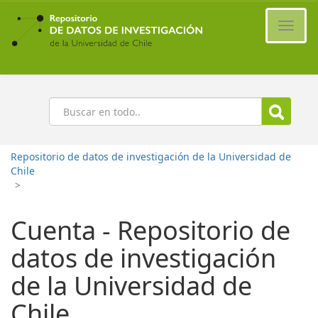
Ir
al
Cambi
contenido
naveg
principal
Buscar
Repositorio de datos de investigación de la Universidad de
Chile
>
Cuenta - Repositorio de
datos de investigación
de la Universidad de
Chile