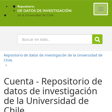
Ir
al
Cambi
contenido
naveg
principal
Buscar
Repositorio de datos de investigación de la Universidad de
Chile
>
Cuenta - Repositorio de
datos de investigación
de la Universidad de
Chile