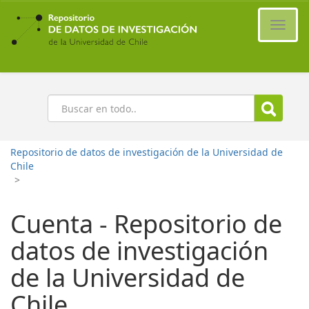
Ir
al
Cambi
contenido
naveg
principal
Buscar
Repositorio de datos de investigación de la Universidad de
Chile
>
Cuenta - Repositorio de
datos de investigación
de la Universidad de
Chile