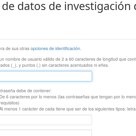
 de datos de investigación 
era de sus otras
opciones de identificación
.
un nombre de usuario válido de 2 a 60 caracteres de longitud que conte
ados (_), y puntos (.) sin caracteres acentuados ni eñes.
traseña debe de contener:
De 6 caracteres por lo menos (las contraseñas que tengan por lo men
requisitos)
Al menos 1 carácter de cada tiene que ser de los siguientes tipos: let