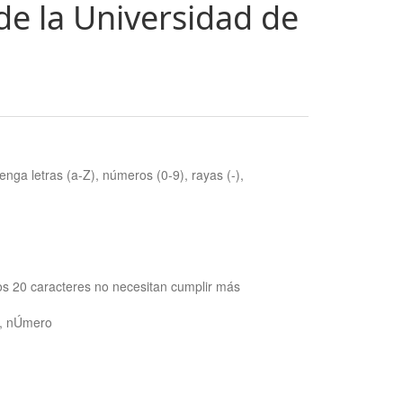
de la Universidad de
nga letras (a-Z), números (0-9), rayas (-),
os 20 caracteres no necesitan cumplir más
ra, nÚmero