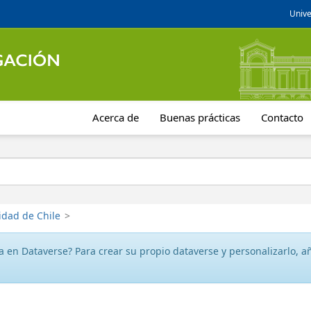
Unive
Acerca de
Buenas prácticas
Contacto
idad de Chile
>
 en Dataverse? Para crear su propio dataverse y personalizarlo, aña