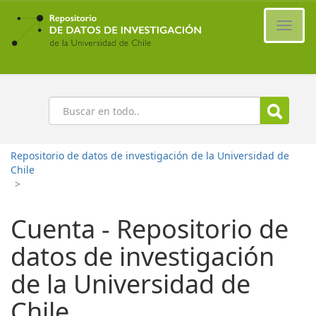
Ir
al
Cambi
contenido
naveg
principal
Buscar
Repositorio de datos de investigación de la Universidad de
Chile
>
Cuenta - Repositorio de
datos de investigación
de la Universidad de
Chile