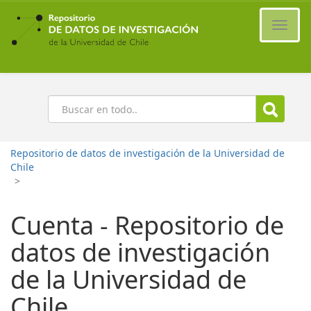
Ir
al
Cambi
contenido
naveg
principal
Buscar
Repositorio de datos de investigación de la Universidad de
Chile
>
Cuenta - Repositorio de
datos de investigación
de la Universidad de
Chile