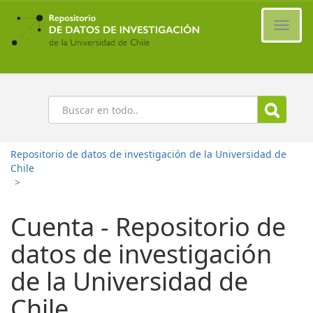
Ir
al
Cambi
contenido
naveg
principal
Buscar
Repositorio de datos de investigación de la Universidad de
Chile
>
Cuenta - Repositorio de
datos de investigación
de la Universidad de
Chile