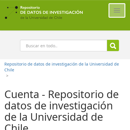
Ir
al
Cambi
contenido
naveg
principal
Buscar
Repositorio de datos de investigación de la Universidad de
Chile
>
Cuenta - Repositorio de
datos de investigación
de la Universidad de
Chile