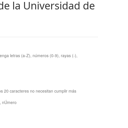
de la Universidad de
nga letras (a-Z), números (0-9), rayas (-),
os 20 caracteres no necesitan cumplir más
ra, nÚmero