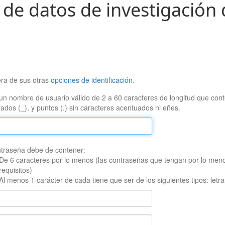
 de datos de investigación 
era de sus otras
opciones de identificación
.
un nombre de usuario válido de 2 a 60 caracteres de longitud que conte
ados (_), y puntos (.) sin caracteres acentuados ni eñes.
traseña debe de contener:
De 6 caracteres por lo menos (las contraseñas que tengan por lo men
requisitos)
Al menos 1 carácter de cada tiene que ser de los siguientes tipos: let