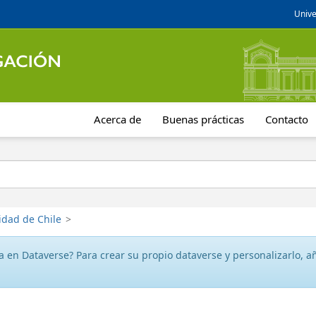
Unive
Acerca de
Buenas prácticas
Contacto
idad de Chile
>
 en Dataverse? Para crear su propio dataverse y personalizarlo, aña