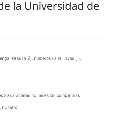
de la Universidad de
nga letras (a-Z), números (0-9), rayas (-),
os 20 caracteres no necesitan cumplir más
ra, nÚmero