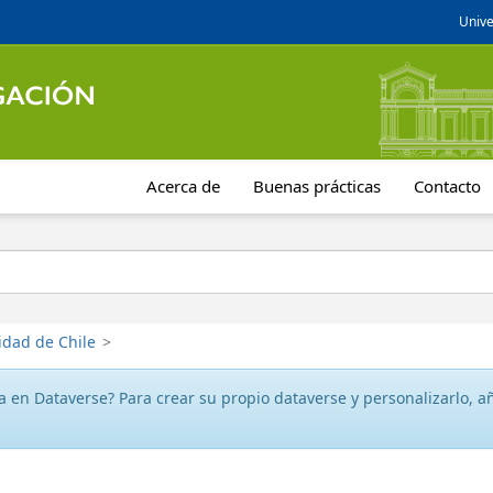
Unive
Acerca de
Buenas prácticas
Contacto
idad de Chile
>
 en Dataverse? Para crear su propio dataverse y personalizarlo, aña