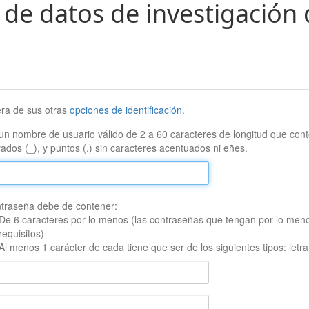
 de datos de investigación 
era de sus otras
opciones de identificación
.
un nombre de usuario válido de 2 a 60 caracteres de longitud que conte
ados (_), y puntos (.) sin caracteres acentuados ni eñes.
traseña debe de contener:
De 6 caracteres por lo menos (las contraseñas que tengan por lo men
requisitos)
Al menos 1 carácter de cada tiene que ser de los siguientes tipos: let