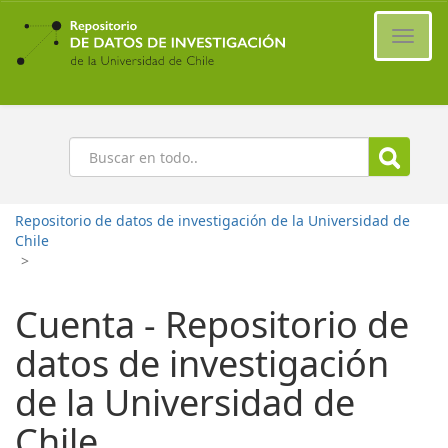
Ir
al
Cambi
contenido
naveg
principal
Buscar
Repositorio de datos de investigación de la Universidad de
Chile
>
Cuenta - Repositorio de
datos de investigación
de la Universidad de
Chile