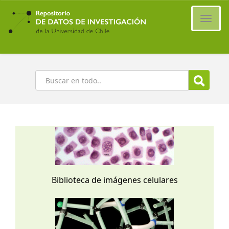
Ir
al
Cambi
contenido
naveg
principal
Buscar
Biblioteca de imágenes celulares