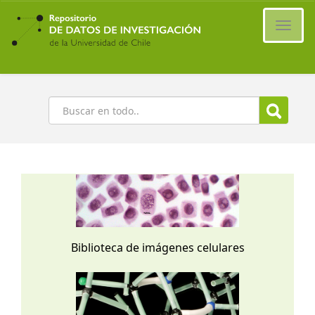
Ir
al
Cambi
contenido
naveg
principal
Buscar
Biblioteca de imágenes celulares