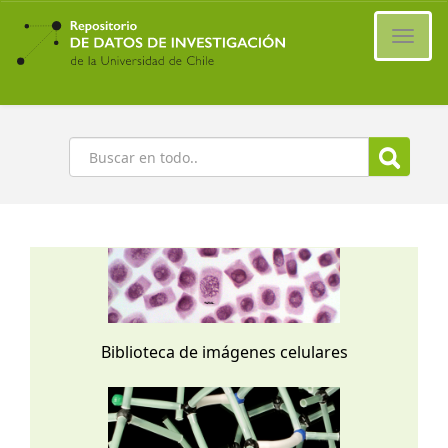
Ir
al
Cambi
contenido
naveg
principal
Buscar
Biblioteca de imágenes celulares